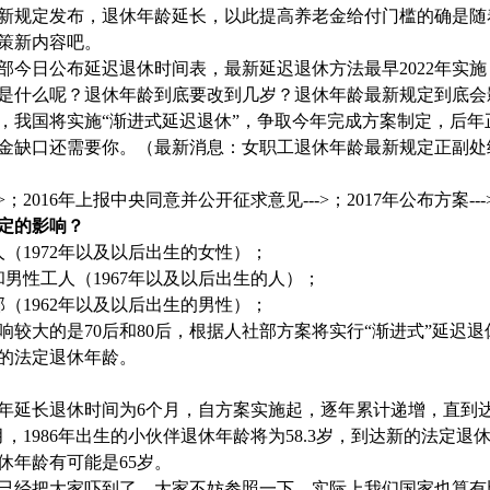
新规定发布，退休年龄延长，以此提高养老金给付门槛的确是随
策新内容吧。
部今日公布延迟退休时间表，最新延迟退休方法最早
2022
年实施
是什么呢？退休年龄到底要改到几岁？退休年龄最新规定到底会
，我国将实施
“
渐进式延迟退休
”
，争取今年完成方案制定，后年
金缺口还需要你。（最新消息：女职工退休年龄最新规定正副处
>
；
2016
年上报中央同意并公开征求意见
--->
；
2017
年公布方案
---
定的影响？
人（
1972
年以及以后出生的女性）；
和男性工人（
1967
年以及以后出生的人）；
部（
1962
年以及以后出生的男性）；
响较大的是
70
后和
80
后，根据人社部方案将实行
“
渐进式
”
延迟退
的法定退休年龄。
年延长退休时间为
6
个月，自方案实施起，逐年累计递增，直到
月，
1986
年出生的小伙伴退休年龄将为
58.3
岁，到达新的法定退
休年龄有可能是
65
岁。
已经把大家吓到了，大家不妨参照一下，实际上我们国家也算有