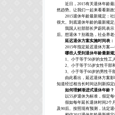
近日，
2015
有关退休年龄最
然趋势。让我们一起来看看新政
2015
退休年龄最新规定：社
很大。到底退休年龄的最新规定
我国人社部部长尹蔚民表示
后。想退休？别着急，社会养老
延迟退休方案实施时间表：
2015
年指定延迟退休方案
---
哪些人受到退休年龄最新规
1
、小于等于
50
岁的女性工
2
、小于等于
55
岁女性干部
3
、小于等于
60
岁的男性干
由此看出，延迟退休方案影
知道经过相当长时间达到新拟定
如何理解渐进式退休年龄？
以
55
岁退休为标准，假定每
假如每年延长退休时间
2
个
及
90
后。按照现有预测，法定退
相信
2015
退休年龄最新规定