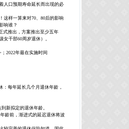
着人口预期寿命延长而出现的必
！这样一算来对
70
、
80
后的影响
影响谁？
正式推出，方案推出至少五年
级女干部
60
周岁退休）。
>
；
2022
年最在实施时间
休：每年延长几个月退休年龄，
达到新拟定的退休年龄。
休年龄前，渐进式的延迟退休将波
比较完善的退休
保险
知道，因此