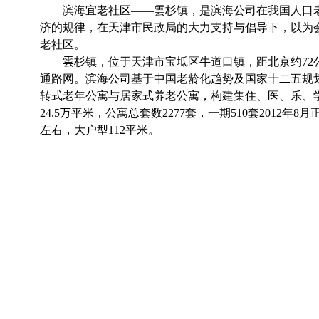
滨海宜老社区——雲杉镇，是滨海公司在我国人口
济的规律，在天津市民政局的大力支持与倡导下，以为
老社区。
雲
杉镇，
位于天津市宝坻区牛道口镇，距北京约
72
通路网。
滨海公司基于中国老龄化趋势及国家十二五规
转式老年公寓与居家式养老公寓，构建集住、医、乐、
24.5
万平米，公寓总套数
2277
套，一期
510
套
2012
年
8
月
左右，大户型
112
平米。